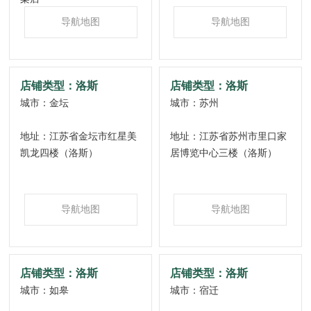
河南
导航地图
导航地图
河北
山西
店铺类型：洛斯
店铺类型：洛斯
山东
城市：金坛
城市：苏州
北京
地址：江苏省金坛市红星美
地址：江苏省苏州市里口家
凯龙四楼（洛斯）
居博览中心三楼（洛斯）
天津
辽宁
导航地图
导航地图
吉林
黑龙江
内蒙古
店铺类型：洛斯
店铺类型：洛斯
城市：如皋
城市：宿迁
新疆