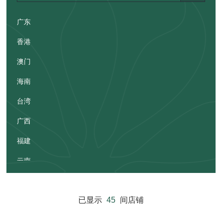
广东
香港
澳门
海南
台湾
广西
福建
云南
贵州
已显示
45
间店铺
湖南
江西