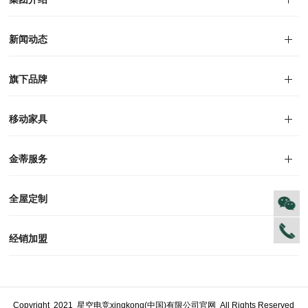
集团介绍
企业文化
人才招聘
商学院
VR全景展厅
董事长介绍
新闻动态
对外公告
家居资讯
旗下品牌
品牌文化
荣誉资质
产品专利
电子画册
移动家具
迪尚
西瑞
洛斯
里奥
洛卡
美舍
新古典
纯美
金蒂服务
售后服务
防伪识别
投诉建议
全屋定制
风格定制
空间定制
户型案例
材质展示
预约量尺
经销加盟
全球网点
加盟创富
资料下载
Copyright 2021 星空电竞xingkong(中国)有限公司官网 All Rights Reserved