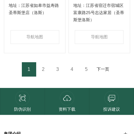
地址：江苏省如皋市益寿路
地址：江苏省宿迁市宿城区
西藏
圣蒂斯堡店（洛斯）
富康路25号志达家居（圣蒂
斯堡洛斯）
导航地图
导航地图
1
2
3
4
5
下一页
防伪识别
资料下载
投诉建议
集团介绍