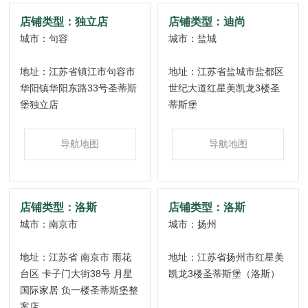
店铺类型：独立店
店铺类型：迪尚
浙江
城市：句容
城市：盐城
上海
地址：江苏省镇江市句容市
地址：江苏省盐城市盐都区
江苏
华阳镇华阳东路33号圣蒂斯
世纪大道红星美凯龙3楼圣
堡独立店
蒂斯堡
安徽
湖北
导航地图
导航地图
重庆
四川
店铺类型：洛斯
店铺类型：洛斯
青海
城市：南京市
城市：扬州
甘肃
地址：江苏省 南京市 雨花
地址：江苏省扬州市红星美
宁夏
台区 卡子门大街38号 月星
凯龙3楼圣蒂斯堡（洛斯）
国际家居 负一楼圣蒂斯堡整
陕西
案店